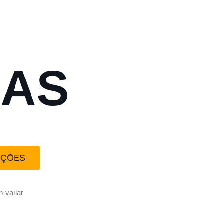
NAS
AÇÕES
 variar