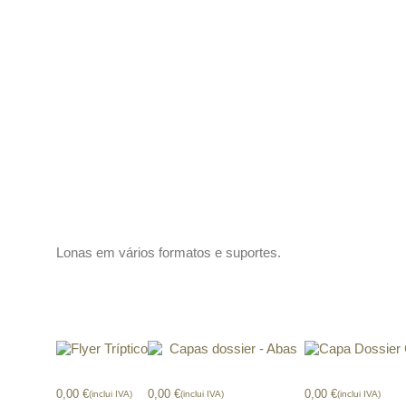
Descrição
Lonas em vários formatos e suportes.
Produtos relacionados
Flyer Tríptico
Capas dossier com Abas
Capa Dossier C
0,00
€
0,00
€
0,00
€
(inclui IVA)
(inclui IVA)
(inclui IVA)