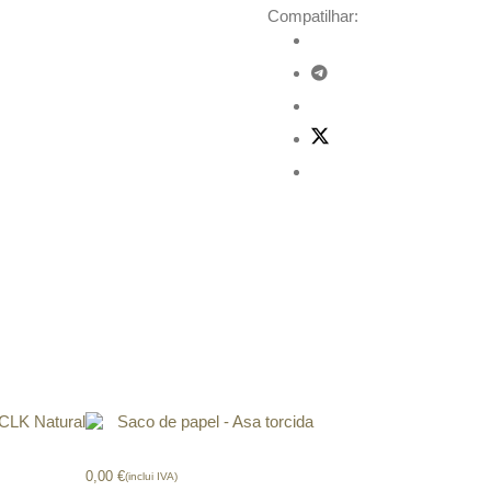
Compatilhar:
LK Natural
Sacos de papel com asa torcida
0,00
€
(inclui IVA)