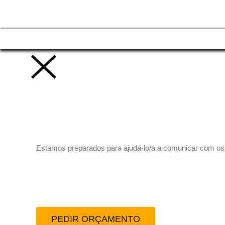
Vamos trabalhar juntos!
Estamos preparados para ajudá-lo/a a comunicar com os se
Peça-nos um orçamento
PEDIR ORÇAMENTO