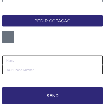
PEDIR COTAÇÃO
Want me to call you back?
:)
SEND