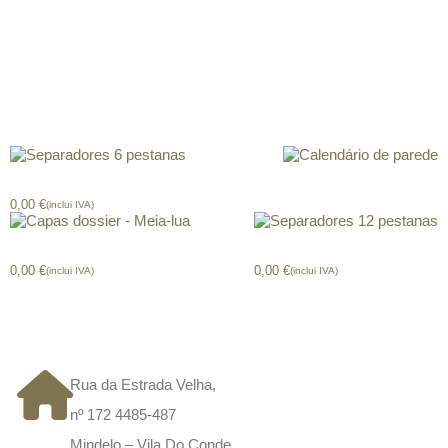
Descrição
Produtos relacionados
Separador 6 pestanas
Calendário de parede
0,00
€
(inclui IVA)
Capas dossier Meia-lua
Separador 12 pestanas
0,00
€
0,00
€
(inclui IVA)
(inclui IVA)
CONTACTOS
Rua da Estrada Velha,
nº 172 4485-487
Mindelo – Vila Do Conde