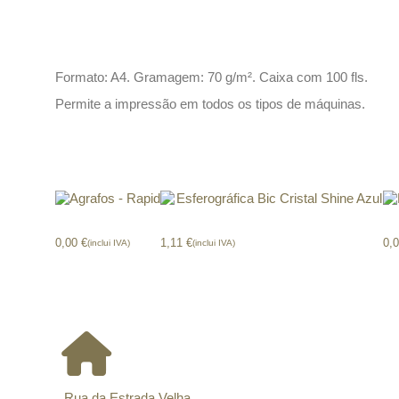
Descrição
Formato: A4. Gramagem: 70 g/m². Caixa com 100 fls.
Permite a impressão em todos os tipos de máquinas.
Produtos relacionados
Agrafos – Rapid
Esferográfica Bic Cristal Shine Azul
Lá
0,00
€
1,11
€
0,
(inclui IVA)
(inclui IVA)
CONTACTOS
Rua da Estrada Velha,