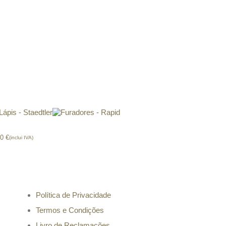
pis – Staedtler
Furadores – Rapid
00
€
(inclui IVA)
Informação
Política de Privacidade
Termos e Condições
Livro de Reclamações