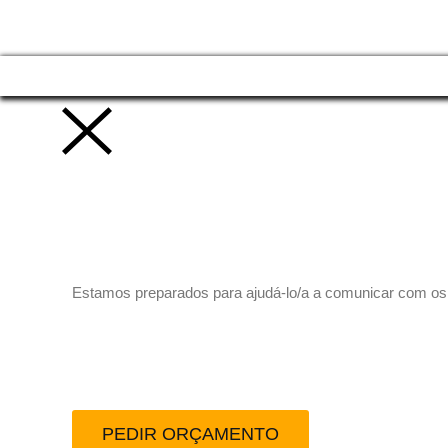
Vamos trabalhar juntos!
Estamos preparados para ajudá-lo/a a comunicar com os se
Peça-nos um orçamento
PEDIR ORÇAMENTO