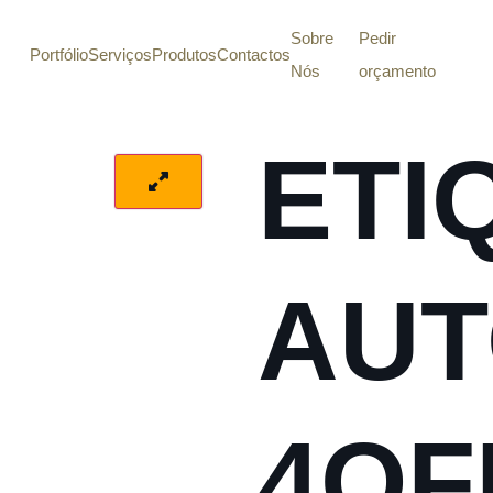
Sobre
Pedir
Portfólio
Serviços
Produtos
Contactos
Nós
orçamento
ETI
AUT
4OF