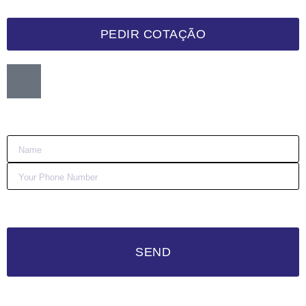
PEDIR COTAÇÃO
Want me to call you back?
:)
SEND