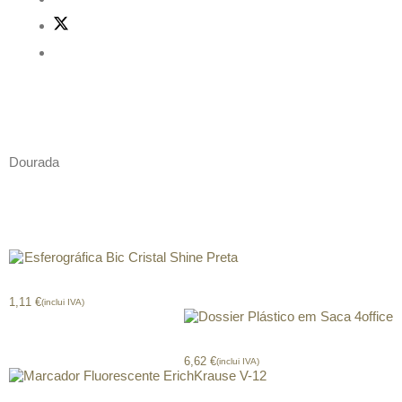
Descrição
Dourada
Produtos relacionados
Esferográfica Bic Cristal Shine Preta
1,11
€
(inclui IVA)
Dossier Plástico em Saca 4office
6,62
€
(inclui IVA)
Marcador Fluorescente ErichKrause V-12