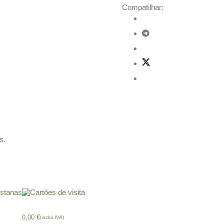
Compatilhar:
s.
tanas
Cartões de visita
0,00
€
(inclui IVA)