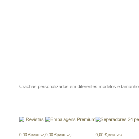
Descrição
Crachás personalizados em diferentes modelos e tamanho
Produtos relacionados
Revistas
Embalagens Premium
Separador 24 pes
0,00
€
0,00
€
0,00
€
(inclui IVA)
(inclui IVA)
(inclui IVA)