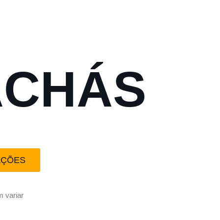
ACHÁS
AÇÕES
 variar