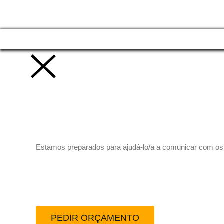
Vamos trabalhar juntos!
Estamos preparados para ajudá-lo/a a comunicar com os se
Peça-nos um orçamento
PEDIR ORÇAMENTO