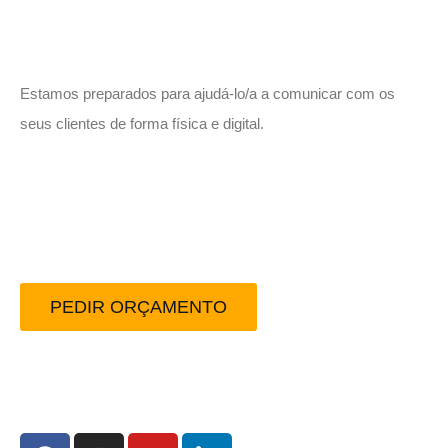
Vamos trabalhar juntos!
Estamos preparados para ajudá-lo/a a comunicar com os
seus clientes de forma física e digital.
Peça-nos um orçamento
sem compromisso.
PEDIR ORÇAMENTO
Redes Sociais: