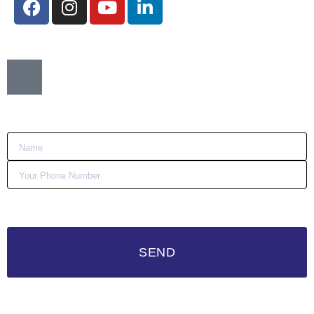
Want me to call you back?
:)
SEND