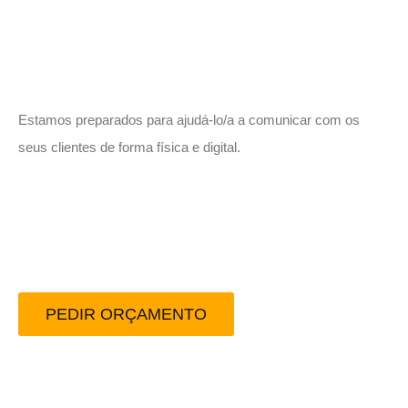
Vamos trabalhar juntos!
Estamos preparados para ajudá-lo/a a comunicar com os
seus clientes de forma física e digital.
Peça-nos um orçamento
sem compromisso.
PEDIR ORÇAMENTO
Redes Sociais: