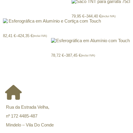
Saco TNT para garrafa 75cl
79,95
€
–
344,40
€
(inclui IVA)
Esferográfica em Alumínio e Cortiça com Touch
82,41
€
–
424,35
€
(inclui IVA)
Esferográfica em Alumínio com Touch
78,72
€
–
387,45
€
(inclui IVA)
CONTACTOS
Rua da Estrada Velha,
nº 172 4485-487
Mindelo – Vila Do Conde