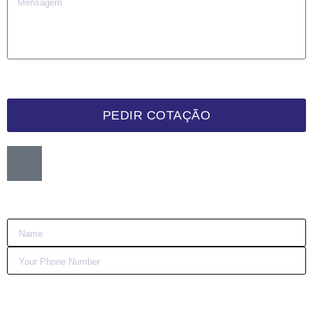
PEDIR COTAÇÃO
Want me to call you back?
:)