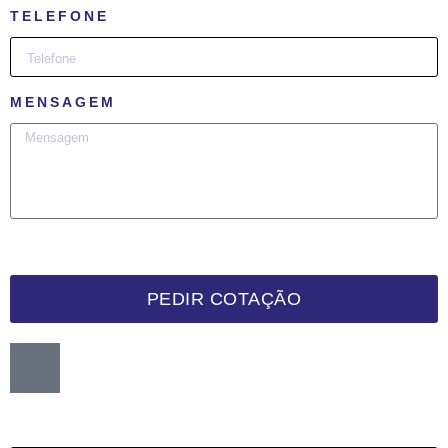
TELEFONE
MENSAGEM
PEDIR COTAÇÃO
Want me to call you back?
:)