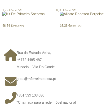
Agrafador ErichKrause Eco
Caderno capa preta 4school
1,72
€
0,00
€
(inclui IVA)
(inclui IVA)
Kit De Primeiro Socorros
Alicate Rapesco Porpoise
46,74
€
16,36
€
(inclui IVA)
(inclui IVA)
CONTACTOS
Rua da Estrada Velha,
nº 172 4485-487
Mindelo – Vila Do Conde
geral@mferreiraecosta.pt
+351 939 103 030
*Chamada para a rede móvel nacional