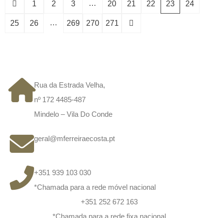
…
1
2
3
20
21
22
23
24
…
25
26
269
270
271
CONTACTOS
Rua da Estrada Velha,
nº 172 4485-487
Mindelo – Vila Do Conde
geral@mferreiraecosta.pt
+351 939 103 030
*Chamada para a rede móvel nacional
+351 252 672 163
*Chamada para a rede fixa nacional