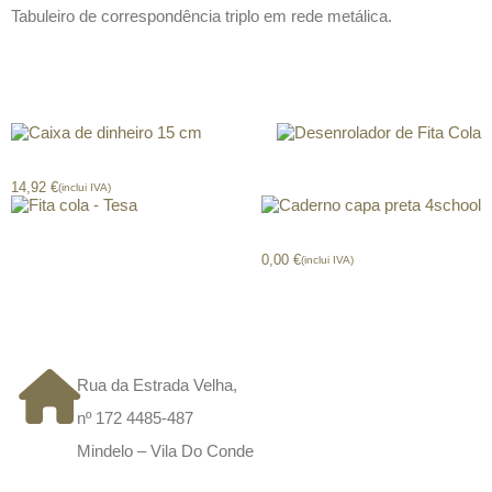
Tabuleiro de correspondência triplo em rede metálica.
Produtos relacionados
Caixa de dinheiro 15 cm
Desenrolador de Fita Cola
14,92
€
(inclui IVA)
Fita cola – Tesa
Caderno capa preta 4school
0,00
€
(inclui IVA)
CONTACTOS
Rua da Estrada Velha,
nº 172 4485-487
Mindelo – Vila Do Conde