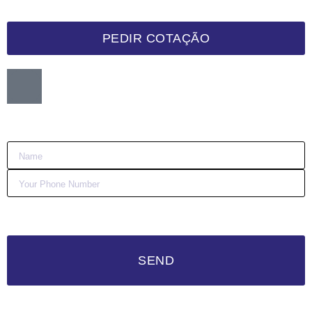
PEDIR COTAÇÃO
Want me to call you back?
:)
SEND