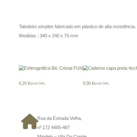
Descrição
Tabuleiro simples fabricado em plástico de alta resistência
Medidas : 340 x 240 x 70 mm
Produtos relacionados
Esferográfica Bic Cristal FUN
Caderno capa preta 4sch
0,25
€
0,00
€
(inclui IVA)
(inclui IVA)
CONTACTOS
Rua da Estrada Velha,
nº 172 4485-487
Mindelo – Vila Do Conde