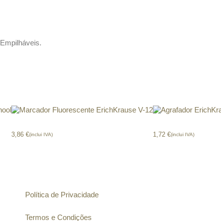
. Empilháveis.
ool
Marcador Fluorescente ErichKrause V-12
Agrafador ErichKr
3,86
€
1,72
€
(inclui IVA)
(inclui IVA)
Informação
Política de Privacidade
Termos e Condições