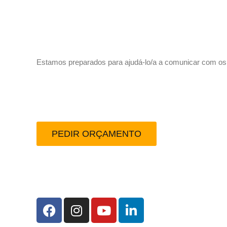
Vamos trabalhar juntos!
Estamos preparados para ajudá-lo/a a comunicar com os se
Peça-nos um orçamento
PEDIR ORÇAMENTO
Redes Sociais: