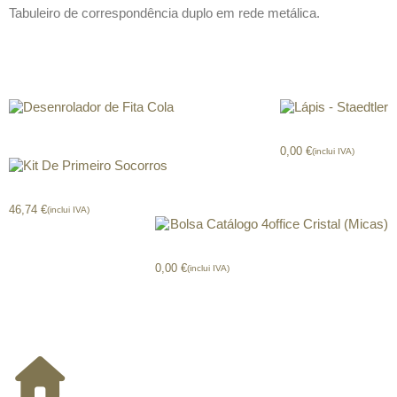
Tabuleiro de correspondência duplo em rede metálica.
Produtos relacionados
Desenrolador de Fita Cola
Lápis – Staedtler
0,00
€
(inclui IVA)
Kit De Primeiro Socorros
46,74
€
(inclui IVA)
Bolsa Catálogo 4office Cristal (Micas)
0,00
€
(inclui IVA)
CONTACTOS