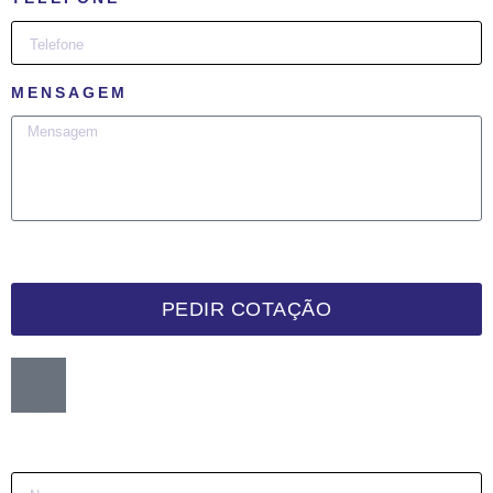
MENSAGEM
PEDIR COTAÇÃO
Want me to call you back?
:)