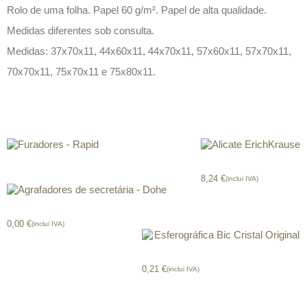
Rolo de uma folha. Papel 60 g/m². Papel de alta qualidade.
Medidas diferentes sob consulta.
Medidas: 37x70x11, 44x60x11, 44x70x11, 57x60x11, 57x70x11,
70x70x11, 75x70x11 e 75x80x11.
Produtos relacionados
Furadores – Rapid
Alicate ErichKrause
8,24
€
(inclui IVA)
Agrafadores secretária – Dohe
0,00
€
(inclui IVA)
Esferográfica Bic Cristal Original
0,21
€
(inclui IVA)