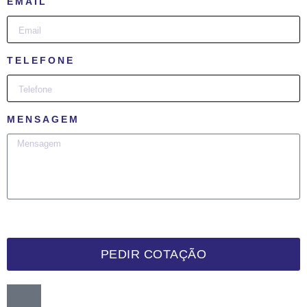
EMAIL
TELEFONE
MENSAGEM
PEDIR COTAÇÃO
Want me to call you back?