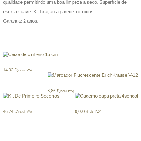
qualidade permitindo uma boa limpeza a seco. Superfície de
escrita suave. Kit fixação à parede incluídos.
Garantia: 2 anos.
Produtos relacionados
Caixa de dinheiro 15 cm
14,92
€
(inclui IVA)
Marcador Fluorescente ErichKrause V-12
3,86
€
(inclui IVA)
Kit De Primeiro Socorros
Caderno capa preta 4school
46,74
€
0,00
€
(inclui IVA)
(inclui IVA)
CONTACTOS