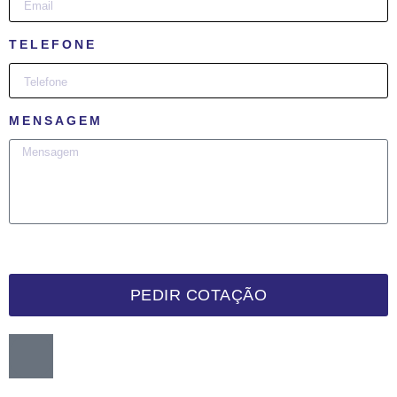
TELEFONE
MENSAGEM
PEDIR COTAÇÃO
Want me to call you back?
:)