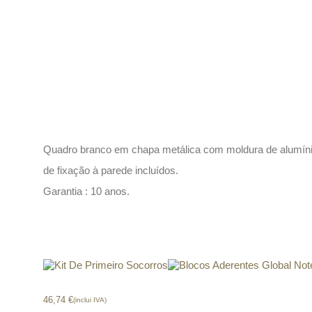
Descrição
Quadro branco em chapa metálica com moldura de alumínio. E
de fixação à parede incluídos.
Garantia : 10 anos.
Produtos relacionados
Kit De Primeiro Socorros
Blocos Aderentes Global Not
46,74
€
(inclui IVA)