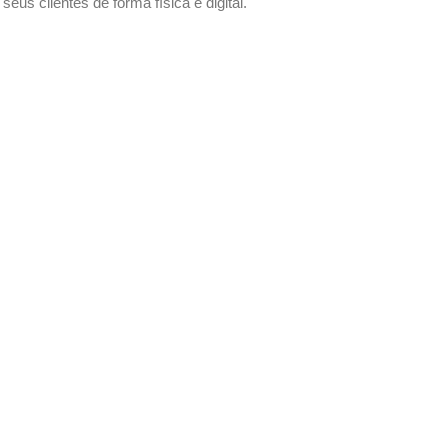
us clientes de forma física e digital.
 sem compromisso.