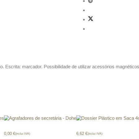
scrita: marcador. Possibilidade de utilizar acessórios magnéticos. 
es
Agrafadores secretária – Dohe
Dossier Plástico em Saca 4of
0,00
€
6,62
€
(inclui IVA)
(inclui IVA)