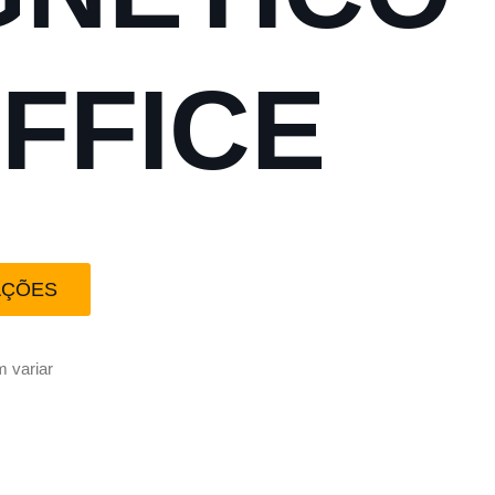
OFFICE
AÇÕES
 variar