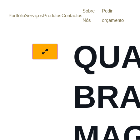
Sobre
Pedir
Portfólio
Serviços
Produtos
Contactos
Nós
orçamento
QU
BR
MAG