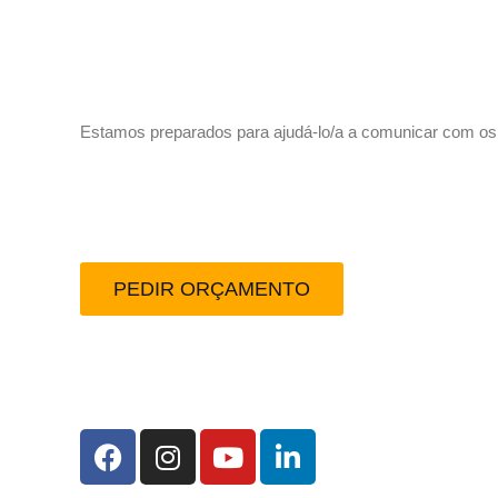
Vamos trabalhar juntos!
Estamos preparados para ajudá-lo/a a comunicar com os se
Peça-nos um orçamento
PEDIR ORÇAMENTO
Redes Sociais: