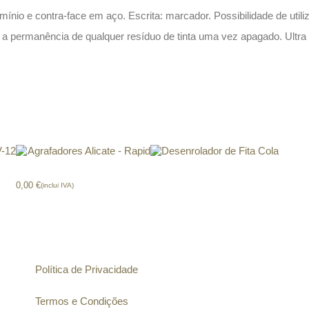
nio e contra-face em aço. Escrita: marcador. Possibilidade de utiliz
e a permanência de qualquer resíduo de tinta uma vez apagado. Ultra 
V-12
Agrafadores Alicate – Rapid
Desenrolador de Fita Cola
0,00
€
(inclui IVA)
Informação
Política de Privacidade
Termos e Condições