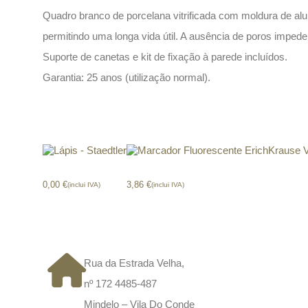
Quadro branco de porcelana vitrificada com moldura de alumí
permitindo uma longa vida útil. A ausência de poros imped
Suporte de canetas e kit de fixação à parede incluídos.
Garantia: 25 anos (utilização normal).
Produtos relacionados
Lápis – Staedtler
Marcador Fluorescente ErichKrause 
0,00
€
3,86
€
(inclui IVA)
(inclui IVA)
CONTACTOS
Rua da Estrada Velha,
nº 172 4485-487
Mindelo – Vila Do Conde