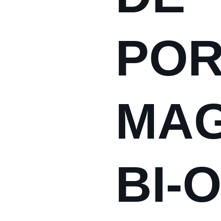
PO
MAG
BI-