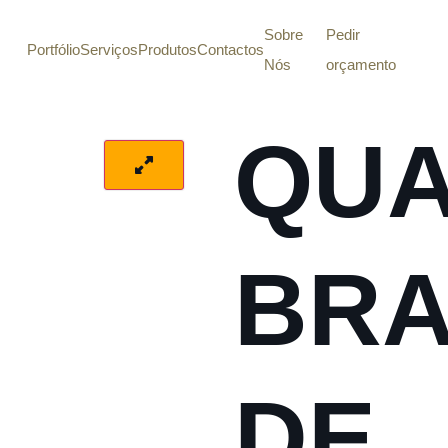
Sobre
Pedir
Portfólio
Serviços
Produtos
Contactos
Nós
orçamento
QU
BR
DE