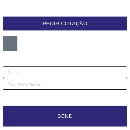
PEDIR COTAÇÃO
Want me to call you back?
:)
SEND