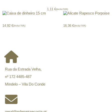
Esferográfica Bic Cristal Shine Azul
1,11
€
(inclui IVA)
Caixa de dinheiro 15 cm
Alicate Rapesco Porpoise
14,92
€
16,36
€
(inclui IVA)
(inclui IVA)
CONTACTOS
Rua da Estrada Velha,
nº 172 4485-487
Mindelo – Vila Do Conde
geral@mferreiraecosta.pt