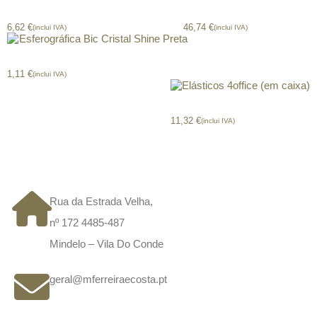
Dossier Plástico em Saca 4office
Kit De Primeiro Socorros
6,62
€
46,74
€
(inclui IVA)
(inclui IVA)
Esferográfica Bic Cristal Shine Preta
1,11
€
(inclui IVA)
Elásticos 4office (em caixa)
11,32
€
(inclui IVA)
CONTACTOS
Rua da Estrada Velha,
nº 172 4485-487
Mindelo – Vila Do Conde
geral@mferreiraecosta.pt