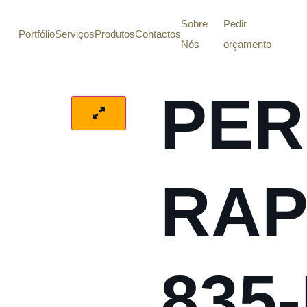
Sobre
Pedir
Portfólio
Serviços
Produtos
Contactos
Nós
orçamento
PE
RA
835