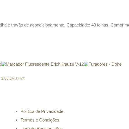
folha e travão de acondicionamento. Capacidade: 40 folhas. Compri
o
Marcador Fluorescente ErichKrause V-12
Furadores – Dohe
3,86
€
(inclui IVA)
Informação
Política de Privacidade
Termos e Condições
Livro de Reclamações