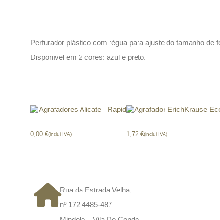
Descrição
Perfurador plástico com régua para ajuste do tamanho de 
Disponível em 2 cores: azul e preto.
Produtos relacionados
Agrafadores Alicate – Rapid
Agrafador ErichKrause Ec
0,00
€
1,72
€
(inclui IVA)
(inclui IVA)
CONTACTOS
Rua da Estrada Velha,
nº 172 4485-487
Mindelo – Vila Do Conde