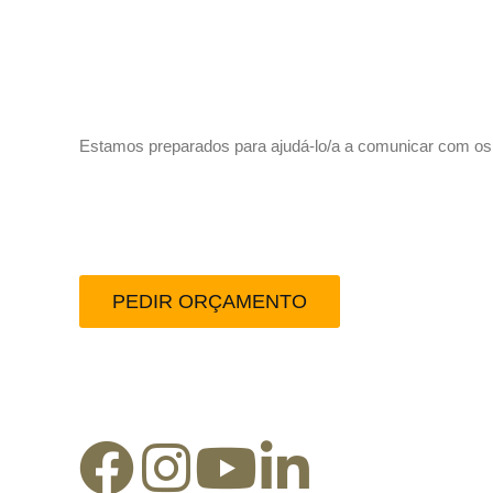
Vamos trabalhar juntos!
Estamos preparados para ajudá-lo/a a comunicar com os se
Peça-nos um orçamento
PEDIR ORÇAMENTO
Redes Sociais: