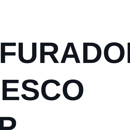
RFURADO
PESCO
-P