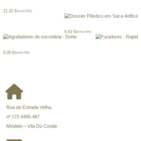
Elásticos 4office (em caixa)
11,32
€
(inclui IVA)
Dossier Plástico em Saca 4office
6,62
€
(inclui IVA)
Agrafadores secretária – Dohe
Furadores – Rapid
0,00
€
(inclui IVA)
CONTACTOS
Rua da Estrada Velha,
nº 172 4485-487
Mindelo – Vila Do Conde