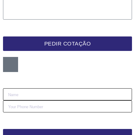
PEDIR COTAÇÃO
Want me to call you back?
:)