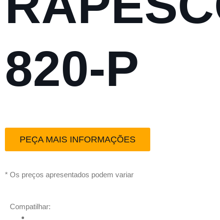
RAPESC
820-P
PEÇA MAIS INFORMAÇÕES
* Os preços apresentados podem variar
Compatilhar: