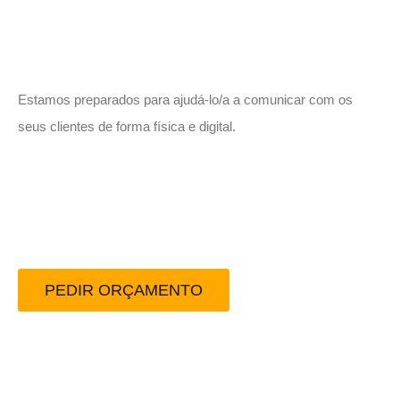
Vamos trabalhar juntos!
Estamos preparados para ajudá-lo/a a comunicar com os
seus clientes de forma física e digital.
Peça-nos um orçamento
sem compromisso.
PEDIR ORÇAMENTO
Redes Sociais: