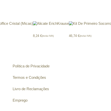
fice Cristal (Micas)
Alicate ErichKrause
Kit De Primeiro Socorr
8,24
€
46,74
€
(inclui IVA)
(inclui IVA)
Informação
Política de Privacidade
Termos e Condições
Livro de Reclamações
Emprego