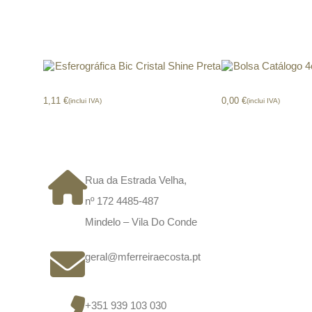
Produtos relacionados
Esferográfica Bic Cristal Shine Preta
Bolsa Catálogo 4of
1,11
€
0,00
€
(inclui IVA)
(inclui IVA)
CONTACTOS
Rua da Estrada Velha,
nº 172 4485-487
Mindelo – Vila Do Conde
geral@mferreiraecosta.pt
+351 939 103 030