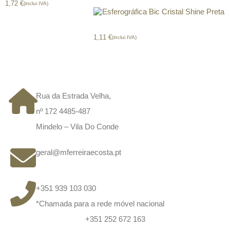
1,72
€
(inclui IVA)
Esferográfica Bic Cristal Shine Preta
1,11
€
(inclui IVA)
CONTACTOS
Rua da Estrada Velha,
nº 172 4485-487
Mindelo – Vila Do Conde
geral@mferreiraecosta.pt
+351 939 103 030
*Chamada para a rede móvel nacional
+351 252 672 163