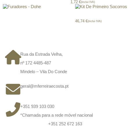
1,72
€
(inclui IVA)
Furadores – Dohe
Kit De Primeiro Socorros
46,74
€
(inclui IVA)
CONTACTOS
Rua da Estrada Velha,
nº 172 4485-487
Mindelo – Vila Do Conde
geral@mferreiraecosta.pt
+351 939 103 030
*Chamada para a rede móvel nacional
+351 252 672 163