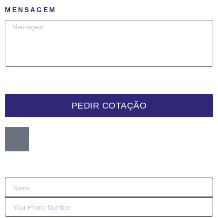
MENSAGEM
PEDIR COTAÇÃO
Want me to call you back?
:)