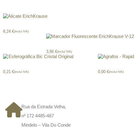
Produtos relacionados
Alicate ErichKrause
8,24
€
(inclui IVA)
Marcador Fluorescente ErichKrause V-12
3,86
€
(inclui IVA)
Esferográfica Bic Cristal Original
Agrafos – Rapid
0,21
€
0,00
€
(inclui IVA)
(inclui IVA)
CONTACTOS
Rua da Estrada Velha,
nº 172 4485-487
Mindelo – Vila Do Conde