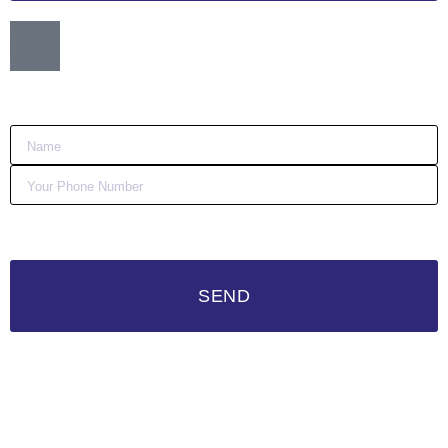
Want me to call you back?
:)
SEND