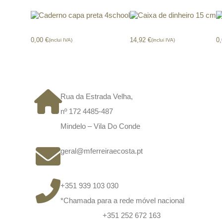
Caderno capa preta 4school
Caixa de dinheiro 15 cm
0,00
€
14,92
€
0
(inclui IVA)
(inclui IVA)
CONTACTOS
Rua da Estrada Velha,
nº 172 4485-487
Mindelo – Vila Do Conde
geral@mferreiraecosta.pt
+351 939 103 030
*Chamada para a rede móvel nacional
+351 252 672 163