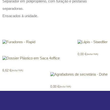
Separador em polipropileno, com furação e pestanas
separadoras.
Ensacados à unidade.
Produtos relacionados
Furadores – Rapid
Lápis – Staedtler
0,00
€
(inclui IVA)
Dossier Plástico em Saca 4office
6,62
€
(inclui IVA)
Agrafadores secretária – Dohe
0,00
€
(inclui IVA)