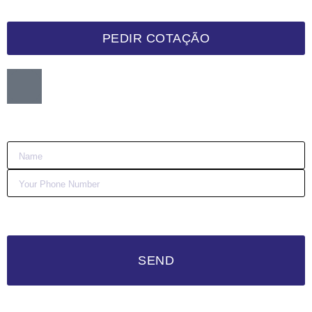
PEDIR COTAÇÃO
Want me to call you back?
:)
SEND