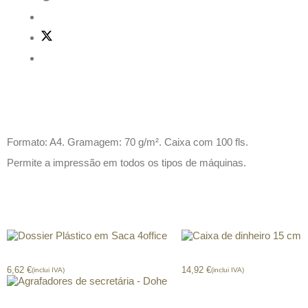
Descrição
Formato: A4. Gramagem: 70 g/m². Caixa com 100 fls.
Permite a impressão em todos os tipos de máquinas.
Produtos relacionados
Dossier Plástico em Saca 4office
Caixa de dinheiro 15 cm
6,62
€
14,92
€
(inclui IVA)
(inclui IVA)
Agrafadores secretária – Dohe