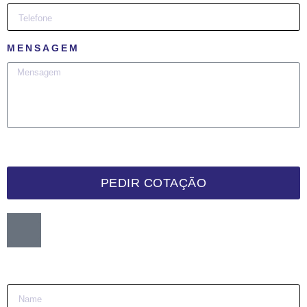
MENSAGEM
PEDIR COTAÇÃO
Want me to call you back?
:)