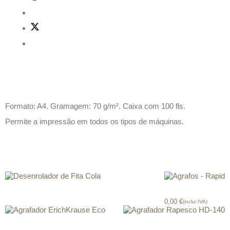
Descrição
Formato: A4. Gramagem: 70 g/m². Caixa com 100 fls.
Permite a impressão em todos os tipos de máquinas.
Produtos relacionados
Desenrolador de Fita Cola
Agrafos – Rapid
0,00
€
(inclui IVA)
Agrafador ErichKrause Eco
Agrafador Rapesco HD-140