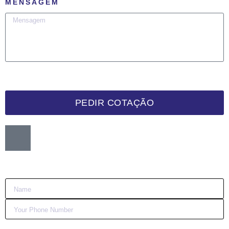
MENSAGEM
PEDIR COTAÇÃO
Want me to call you back?
:)