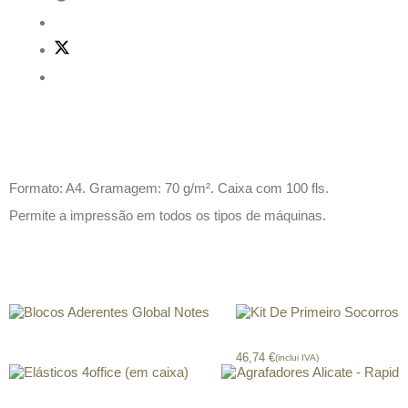
Descrição
Formato: A4. Gramagem: 70 g/m². Caixa com 100 fls.
Permite a impressão em todos os tipos de máquinas.
Produtos relacionados
Blocos Aderentes Global Notes
Kit De Primeiro Socorros
46,74
€
(inclui IVA)
Elásticos 4office (em caixa)
Agrafadores Alicate – Rapid