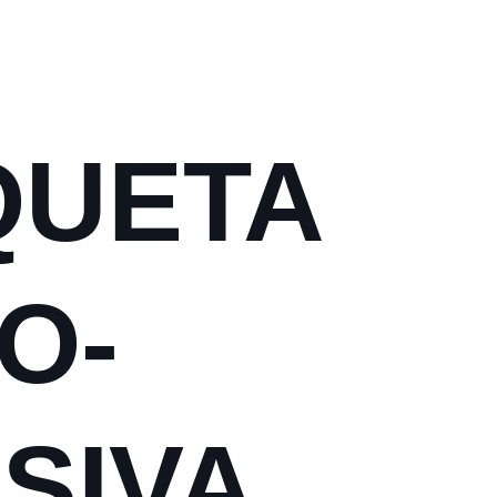
QUETA
O-
SIVA