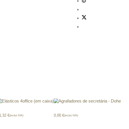
Elásticos 4office (em caixa)
Agrafadores secretária – Dohe
1,32
€
0,00
€
(inclui IVA)
(inclui IVA)