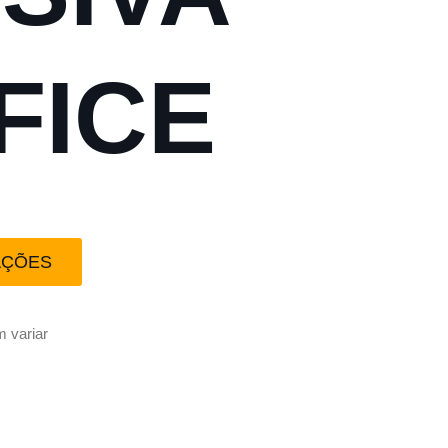
FICE
AÇÕES
 variar