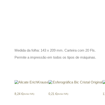
Descrição
Medida da folha: 143 x 209 mm. Carteira com 20 Fls.
Permite a impressão em todos os tipos de máquinas.
Produtos relacionados
Alicate ErichKrause
Esferográfica Bic Cristal Original
8,24
€
0,21
€
1
(inclui IVA)
(inclui IVA)