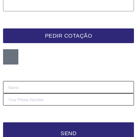
PEDIR COTAÇÃO
Want me to call you back?
:)
SEND