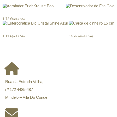
Agrafador ErichKrause Eco
Desenrolador de Fita Cola
1,72
€
(inclui IVA)
Esferográfica Bic Cristal Shine Azul
Caixa de dinheiro 15 cm
1,11
€
14,92
€
(inclui IVA)
(inclui IVA)
CONTACTOS
Rua da Estrada Velha,
nº 172 4485-487
Mindelo – Vila Do Conde