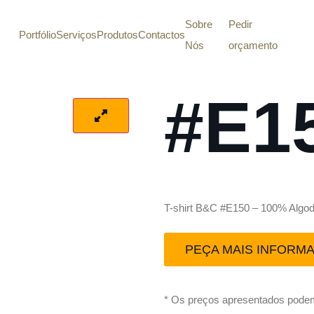
Sobre
Pedir
Portfólio
Serviços
Produtos
Contactos
Nós
orçamento
#E1
T-shirt B&C #E150 – 100% Algodã
PEÇA MAIS INFORM
* Os preços apresentados podem