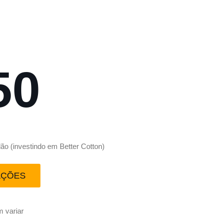
50
o (investindo em Better Cotton)
AÇÕES
 variar