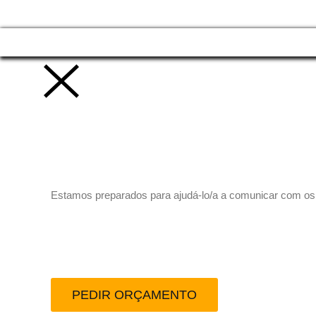
Vamos trabalhar juntos!
Estamos preparados para ajudá-lo/a a comunicar com os se
Peça-nos um orçamento
PEDIR ORÇAMENTO