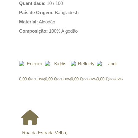
Quantidade:
10 / 100
País de Origem:
Bangladesh
Material:
Algodão
Composição:
100% Algodão
Produtos relacionados
Ericeira
Kiddis
Reflecty
Jodi
0,00
€
0,00
€
0,00
€
0,00
€
(inclui IVA)
(inclui IVA)
(inclui IVA)
(inclui IVA)
CONTACTOS
Rua da Estrada Velha,