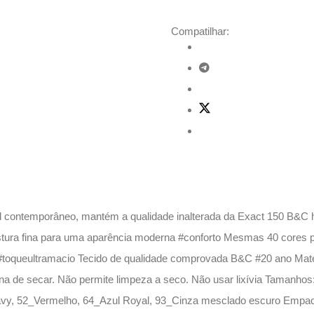
Compatilhar:
l contemporâneo, mantém a qualidade inalterada da Exact 150 B&C 
ura fina para uma aparência moderna #conforto Mesmas 40 cores p
toqueultramacio Tecido de qualidade comprovada B&C #20 ano Mate
 de secar. Não permite limpeza a seco. Não usar lixívia Tamanhos:
avy, 52_Vermelho, 64_Azul Royal, 93_Cinza mesclado escuro Empa