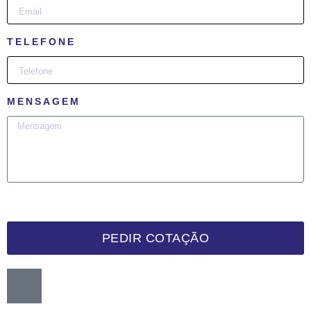
TELEFONE
MENSAGEM
PEDIR COTAÇÃO
Want me to call you back?