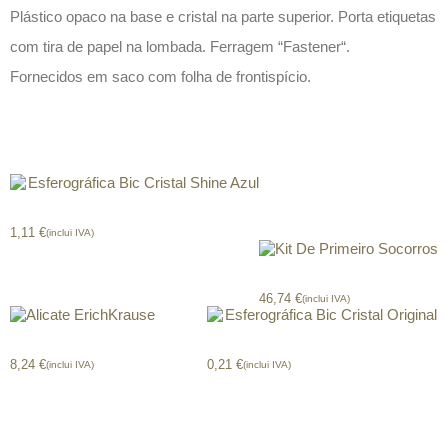
Plástico opaco na base e cristal na parte superior. Porta etiquetas
com tira de papel na lombada. Ferragem “Fastener“.
Fornecidos em saco com folha de frontispício.
Produtos relacionados
Esferográfica Bic Cristal Shine Azul
1,11
€
(inclui IVA)
Kit De Primeiro Socorros
46,74
€
(inclui IVA)
Alicate ErichKrause
Esferográfica Bic Cristal Original
8,24
€
0,21
€
(inclui IVA)
(inclui IVA)
CONTACTOS