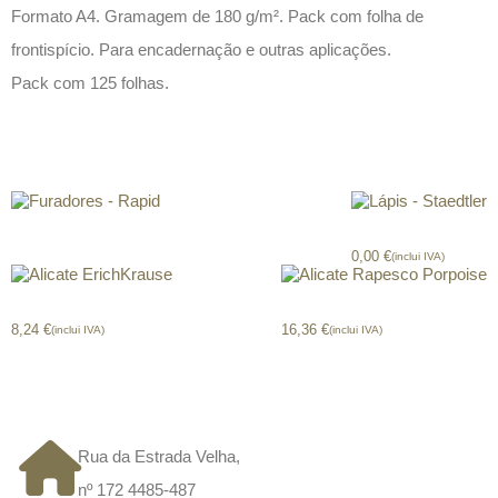
Formato A4. Gramagem de 180 g/m². Pack com folha de
frontispício. Para encadernação e outras aplicações.
Pack com 125 folhas.
Produtos relacionados
Furadores – Rapid
Lápis – Staedtler
0,00
€
(inclui IVA)
Alicate ErichKrause
Alicate Rapesco Porpoise
8,24
€
16,36
€
(inclui IVA)
(inclui IVA)
CONTACTOS
Rua da Estrada Velha,
nº 172 4485-487