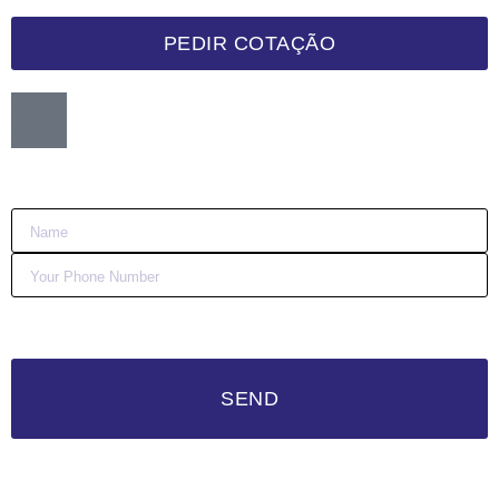
PEDIR COTAÇÃO
Want me to call you back?
:)
SEND