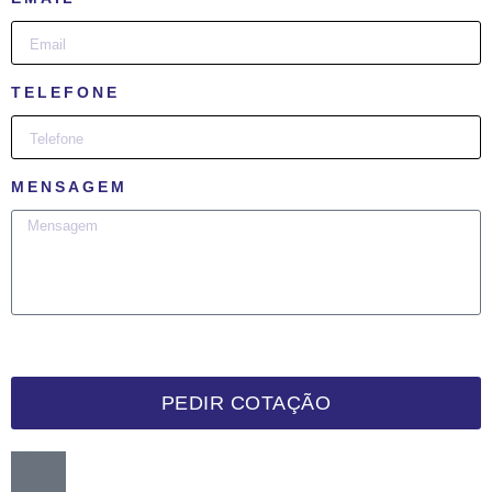
TELEFONE
MENSAGEM
PEDIR COTAÇÃO
Want me to call you back?