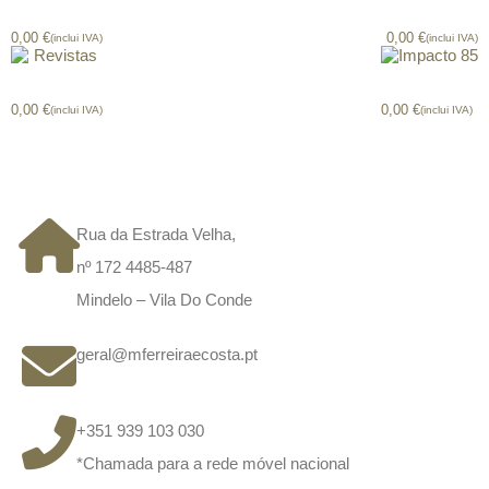
Kover
Inty
0,00
€
0,00
€
(inclui IVA)
(inclui IVA)
Revistas
Impacto 85
0,00
€
0,00
€
(inclui IVA)
(inclui IVA)
CONTACTOS
Rua da Estrada Velha,
nº 172 4485-487
Mindelo – Vila Do Conde
geral@mferreiraecosta.pt
+351 939 103 030
*Chamada para a rede móvel nacional