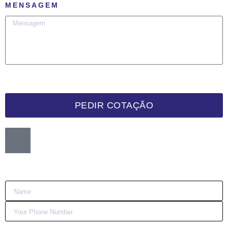
MENSAGEM
PEDIR COTAÇÃO
Want me to call you back?
:)