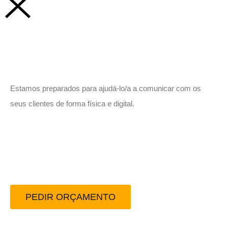
Vamos trabalhar juntos!
Estamos preparados para ajudá-lo/a a comunicar com os
seus clientes de forma física e digital.
Peça-nos um orçamento
sem compromisso.
PEDIR ORÇAMENTO