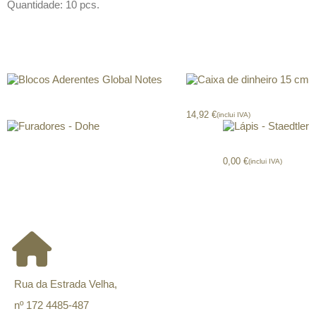
Quantidade: 10 pcs.
Produtos relacionados
Blocos Aderentes Global Notes
Caixa de dinheiro 15 cm
14,92
€
(inclui IVA)
Furadores – Dohe
Lápis – Staedtler
0,00
€
(inclui IVA)
CONTACTOS
Rua da Estrada Velha,
nº 172 4485-487