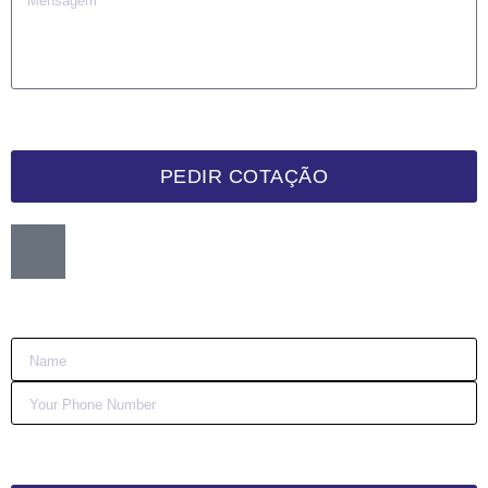
PEDIR COTAÇÃO
Want me to call you back?
:)