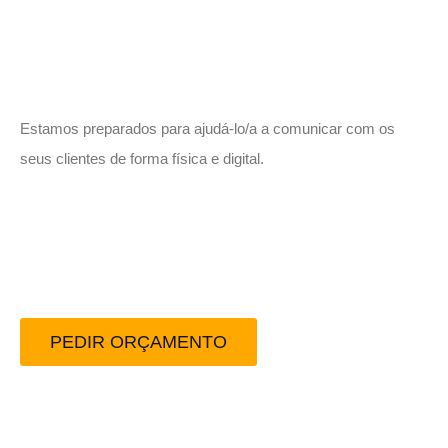
Vamos trabalhar juntos!
Estamos preparados para ajudá-lo/a a comunicar com os
seus clientes de forma física e digital.
Peça-nos um orçamento
sem compromisso.
PEDIR ORÇAMENTO
Redes Sociais: