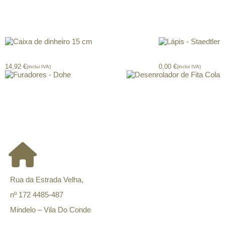
Produtos relacionados
Caixa de dinheiro 15 cm
Lápis – Staedtler
14,92
€
0,00
€
(inclui IVA)
(inclui IVA)
Furadores – Dohe
Desenrolador de Fita Cola
CONTACTOS
Rua da Estrada Velha,
nº 172 4485-487
Mindelo – Vila Do Conde