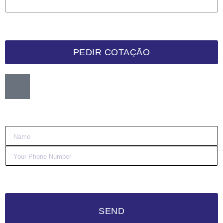
PEDIR COTAÇÃO
Want me to call you back?
:)
SEND