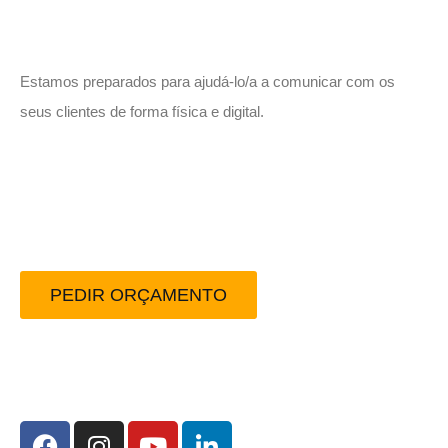
Vamos trabalhar juntos!
Estamos preparados para ajudá-lo/a a comunicar com os
seus clientes de forma física e digital.
Peça-nos um orçamento
sem compromisso.
PEDIR ORÇAMENTO
Redes Sociais: