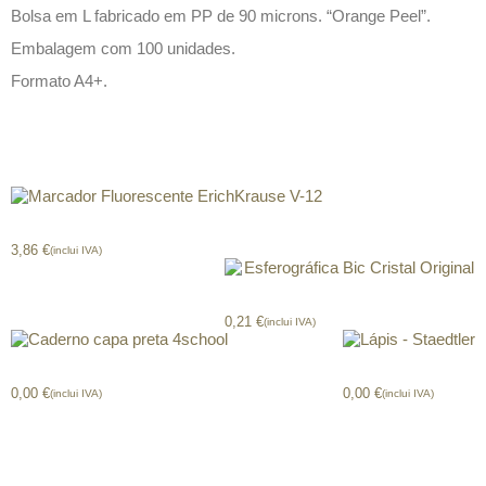
Bolsa em L fabricado em PP de 90 microns. “Orange Peel”.
Embalagem com 100 unidades.
Formato A4+.
Produtos relacionados
Marcador Fluorescente ErichKrause V-12
3,86
€
(inclui IVA)
Esferográfica Bic Cristal Original
0,21
€
(inclui IVA)
Caderno capa preta 4school
Lápis – Staedtler
0,00
€
0,00
€
(inclui IVA)
(inclui IVA)
CONTACTOS