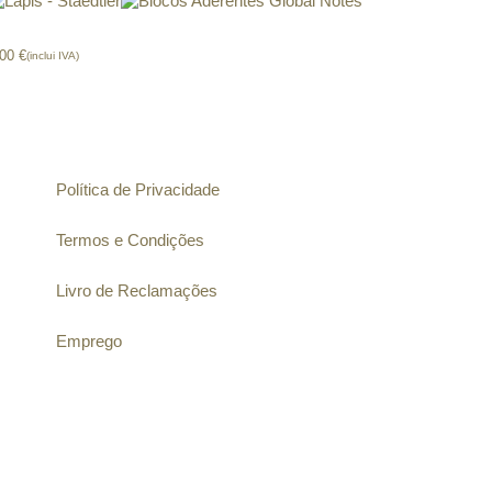
ápis – Staedtler
Blocos Aderentes Global Notes
,00
€
(inclui IVA)
Informação
Política de Privacidade
Termos e Condições
Livro de Reclamações
Emprego