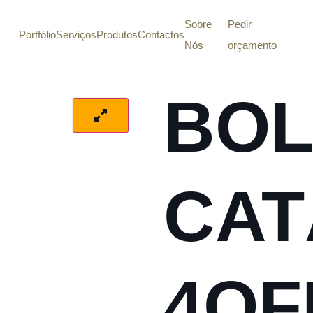
Sobre
Pedir
Portfólio
Serviços
Produtos
Contactos
Nós
orçamento
BOL
CA
4OF