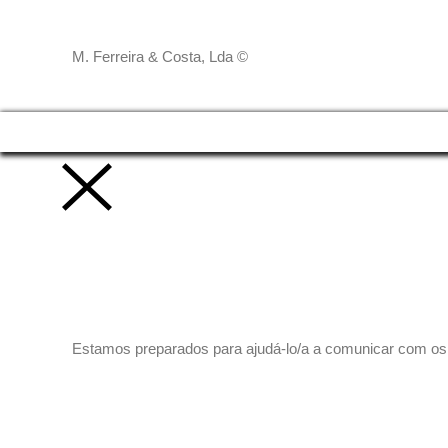
M. Ferreira & Costa, Lda ©
Vamos trabalhar juntos!
Estamos preparados para ajudá-lo/a a comunicar com os se
Peça-nos um orçamento