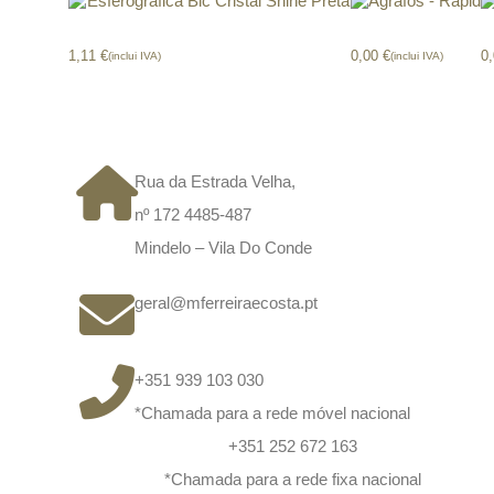
Esferográfica Bic Cristal Shine Preta
Agrafos – Rapid
L
1,11
€
0,00
€
0
(inclui IVA)
(inclui IVA)
CONTACTOS
Rua da Estrada Velha,
nº 172 4485-487
Mindelo – Vila Do Conde
geral@mferreiraecosta.pt
+351 939 103 030
*Chamada para a rede móvel nacional
+351 252 672 163
*Chamada para a rede fixa nacional