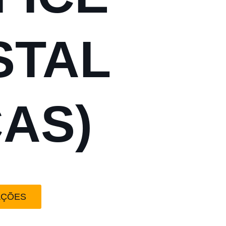
STAL
CAS)
AÇÕES