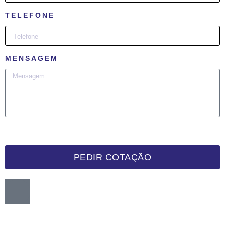
TELEFONE
MENSAGEM
PEDIR COTAÇÃO
Want me to call you back?
:)