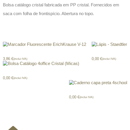
Bolsa catálogo cristal fabricada em PP cristal. Fornecidos em
saca com folha de frontispício. Abertura no topo.
Produtos relacionados
Marcador Fluorescente ErichKrause V-12
Lápis – Staedtler
3,86
€
0,00
€
(inclui IVA)
(inclui IVA)
Bolsa Catálogo 4office Cristal (Micas)
0,00
€
(inclui IVA)
Caderno capa preta 4school
0,00
€
(inclui IVA)
CONTACTOS