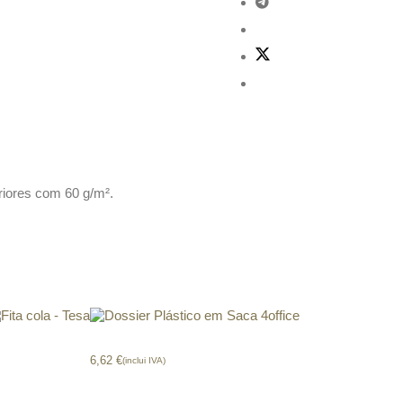
riores com 60 g/m².
ita cola – Tesa
Dossier Plástico em Saca 4office
6,62
€
(inclui IVA)