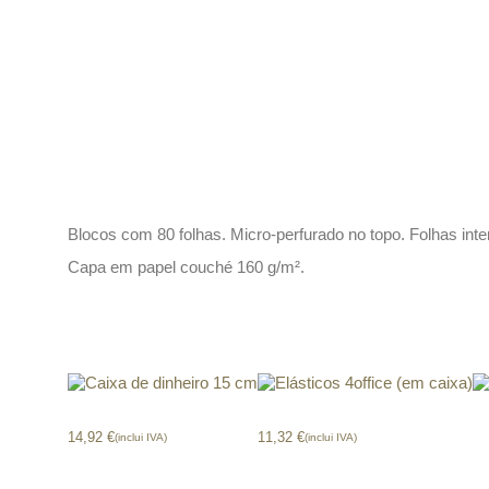
Descrição
Blocos com 80 folhas. Micro-perfurado no topo. Folhas inte
Capa em papel couché 160 g/m².
Produtos relacionados
Caixa de dinheiro 15 cm
Elásticos 4office (em caixa)
F
14,92
€
11,32
€
(inclui IVA)
(inclui IVA)