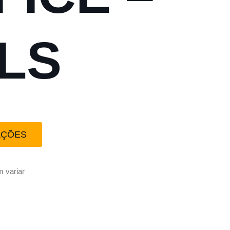
FLS
AÇÕES
 variar