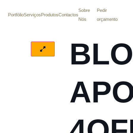
Sobre
Pedir
Portfólio
Serviços
Produtos
Contactos
Nós
orçamento
BLO
AP
4OF