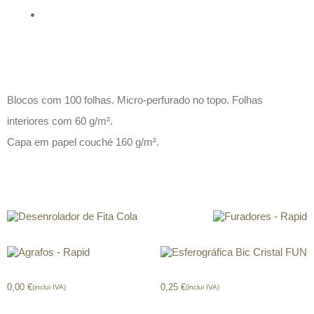
Descrição
Blocos com 100 folhas. Micro-perfurado no topo. Folhas
interiores com 60 g/m².
Capa em papel couché 160 g/m².
Produtos relacionados
Desenrolador de Fita Cola
Furadores – Rapid
Agrafos – Rapid
Esferográfica Bic Cristal FUN
0,00
€
0,25
€
(inclui IVA)
(inclui IVA)