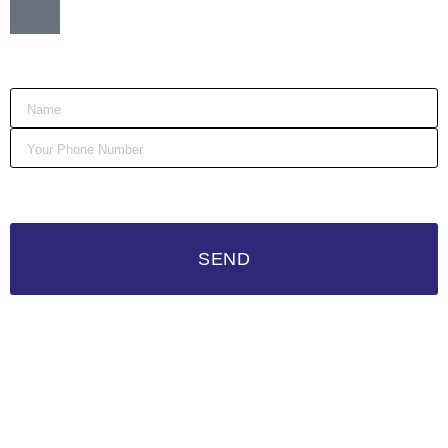
Want me to call you back?
:)
SEND