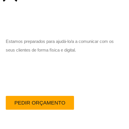
Vamos trabalhar juntos!
Estamos preparados para ajudá-lo/a a comunicar com os
seus clientes de forma física e digital.
Peça-nos um orçamento
sem compromisso.
PEDIR ORÇAMENTO
Redes Sociais: