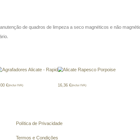
 manutenção de quadros de limpeza a seco magnéticos e não magnéti
rio.
grafadores Alicate – Rapid
Alicate Rapesco Porpoise
,00
€
16,36
€
(inclui IVA)
(inclui IVA)
Informação
Política de Privacidade
Termos e Condições