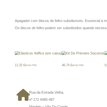
Descrição
Apagador com blocos de feltro substituíveis. Essencial à
Os blocos de feltro podem ser substituídos quando necessá
Produtos relacionados
Elásticos 4office (em caixa)
Kit De Primeiro Socorros
A
11,32
€
46,74
€
0
(inclui IVA)
(inclui IVA)
CONTACTOS
Rua da Estrada Velha,
nº 172 4485-487
Mindelo – Vila Do Conde