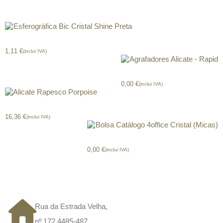
Produtos relacionados
Esferográfica Bic Cristal Shine Preta
1,11
€
(inclui IVA)
Agrafadores Alicate – Rapid
0,00
€
(inclui IVA)
Alicate Rapesco Porpoise
16,36
€
(inclui IVA)
Bolsa Catálogo 4office Cristal (Micas)
0,00
€
(inclui IVA)
CONTACTOS
Rua da Estrada Velha,
nº 172 4485-487