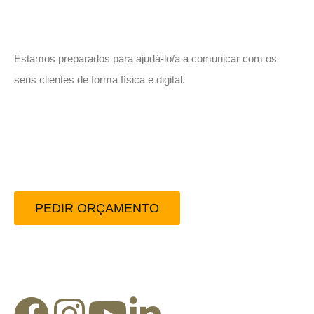
Vamos trabalhar juntos!
Estamos preparados para ajudá-lo/a a comunicar com os
seus clientes de forma física e digital.
Peça-nos um orçamento
sem compromisso.
PEDIR ORÇAMENTO
Redes Sociais: