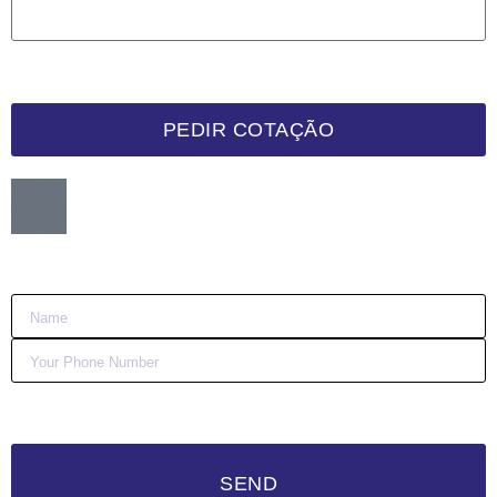
PEDIR COTAÇÃO
Want me to call you back?
:)
SEND