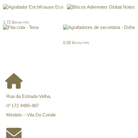
Agrafador ErichKrause Eco
Blocos Aderentes Global Notes
1,72
€
(inclui IVA)
Fita cola – Tesa
Agrafadores secretária – Dohe
0,00
€
(inclui IVA)
CONTACTOS
Rua da Estrada Velha,
nº 172 4485-487
Mindelo – Vila Do Conde