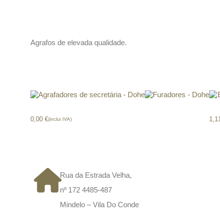
Descrição
Agrafos de elevada qualidade.
Produtos relacionados
Agrafadores secretária – Dohe
Furadores – Dohe
Esf
0,00
€
1,1
(inclui IVA)
CONTACTOS
Rua da Estrada Velha,
nº 172 4485-487
Mindelo – Vila Do Conde