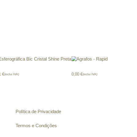
erográfica Bic Cristal Shine Preta
Agrafos – Rapid
1
€
0,00
€
(inclui IVA)
(inclui IVA)
Informação
Política de Privacidade
Termos e Condições