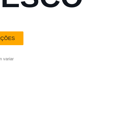
AÇÕES
 variar