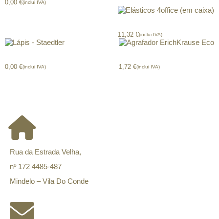
0,00
€
(inclui IVA)
Elásticos 4office (em caixa)
11,32
€
(inclui IVA)
Lápis – Staedtler
Agrafador ErichKrause Eco
0,00
€
1,72
€
(inclui IVA)
(inclui IVA)
CONTACTOS
Rua da Estrada Velha,
nº 172 4485-487
Mindelo – Vila Do Conde