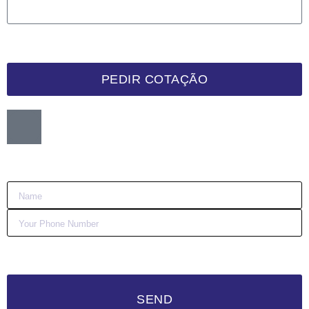
PEDIR COTAÇÃO
Want me to call you back?
:)
SEND